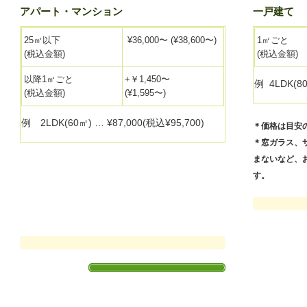
アパート・マンション
一戸建て
25㎡以下
¥36,000〜 (¥38,600〜)
1㎡ごと
(税込金額)
(税込金額)
以降1㎡ごと
+￥1,450〜
例 4LDK(80
(税込金額)
(¥1,595〜)
例 2LDK(60㎡) … ¥87,000(税込¥95,700)
＊価格は目安
＊窓ガラス、
まないなど、
す。