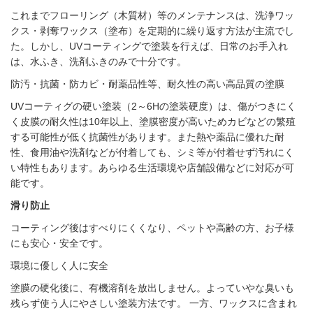
これまでフローリング（木質材）等のメンテナンスは、洗浄ワッ
クス・剥奪ワックス（塗布）を定期的に繰り返す方法が主流でし
た。しかし、UVコーティングで塗装を行えば、日常のお手入れ
は、水ふき、洗剤ふきのみで十分です。
防汚・抗菌・防カビ・耐薬品性等、耐久性の高い高品質の塗膜
UVコーティグの硬い塗装（2～6Hの塗装硬度）は、傷がつきにく
く皮膜の耐久性は10年以上、塗膜密度が高いためカビなどの繁殖
する可能性が低く抗菌性があります。また熱や薬品に優れた耐
性、食用油や洗剤などが付着しても、シミ等が付着せず汚れにく
い特性もあります。あらゆる生活環境や店舗設備などに対応が可
能です。
滑り防止
コーティング後はすべりにくくなり、ペットや高齢の方、お子様
にも安心・安全です。
環境に優しく人に安全
塗膜の硬化後に、有機溶剤を放出しません。よっていやな臭いも
残らず使う人にやさしい塗装方法です。 一方、ワックスに含まれ