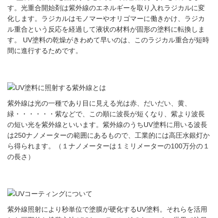
す。光重合開始剤は紫外線のエネルギーを取り入れラジカルに変
化します。ラジカルはモノマーやオリゴマーに働きかけ、ラジカ
ル重合という反応を経過して液状の材料が固形の塗料に転換しま
す。 UV塗料の乾燥がきわめて早いのは、このラジカル重合が短時
間に進行するためです。
紫外線は光の一種であり目に見える光は赤、だいだい、黄、
緑・・・・・・紫などで、この順に波長が短くなり、紫より波長
の短い光を紫外線といいます。紫外線のうちUV塗料に用いる波長
は250ナノメーターの範囲にあるもので、工業的には高圧水銀灯か
ら得られます。（１ナノメーターは１ミリメーターの100万分の１
の長さ）
紫外線照射により秒単位で塗膜が硬化するUV塗料。それらを活用