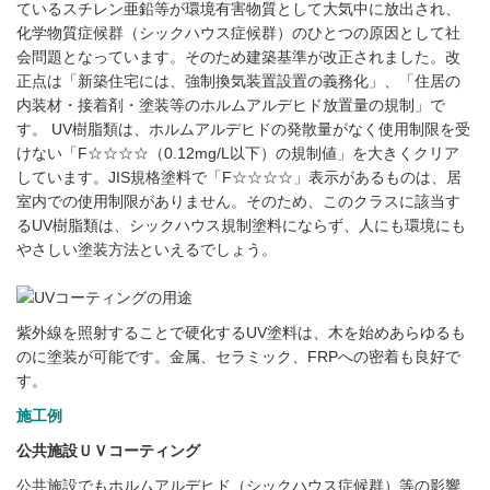
ているスチレン亜鉛等が環境有害物質として大気中に放出され、
化学物質症候群（シックハウス症候群）のひとつの原因として社
会問題となっています。そのため建築基準が改正されました。改
正点は「新築住宅には、強制換気装置設置の義務化」、「住居の
内装材・接着剤・塗装等のホルムアルデヒド放置量の規制」で
す。 UV樹脂類は、ホルムアルデヒドの発散量がなく使用制限を受
けない「F☆☆☆☆（0.12mg/L以下）の規制値」を大きくクリア
しています。JIS規格塗料で「F☆☆☆☆」表示があるものは、居
室内での使用制限がありません。そのため、このクラスに該当す
るUV樹脂類は、シックハウス規制塗料にならず、人にも環境にも
やさしい塗装方法といえるでしょう。
紫外線を照射することで硬化するUV塗料は、木を始めあらゆるも
のに塗装が可能です。金属、セラミック、FRPへの密着も良好で
す。
施工例
公共施設
ＵＶコーティング
公共施設でもホルムアルデヒド（シックハウス症候群）等の影響